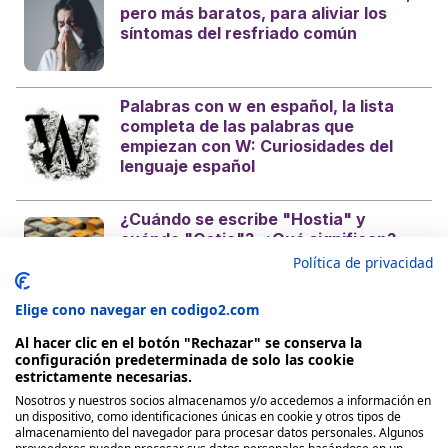
pero más baratos, para aliviar los
síntomas del resfriado común
Palabras con w en español, la lista
completa de las palabras que
empiezan con W: Curiosidades del
lenguaje español
¿Cuándo se escribe "Hostia" y
cuándo "Ostia"?, ¿Qué significan?
¿Es con H o sin H? Curiosidades del
Política de privacidad
castellano
Elige cono navegar en codigo2.com
Al hacer clic en el botón "Rechazar" se conserva la
configuración predeterminada de solo las cookie
estrictamente necesarias.
Nosotros y nuestros socios almacenamos y/o accedemos a información en
Nosotros
un dispositivo, como identificaciones únicas en cookie y otros tipos de
almacenamiento del navegador para procesar datos personales. Algunos