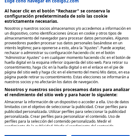
Elige cono navegar en codigo2.com
Al hacer clic en el botón "Rechazar" se conserva la
configuración predeterminada de solo las cookie
estrictamente necesarias.
Nosotros y nuestros socios almacenamos y/o accedemos a información en
Nosotros
un dispositivo, como identificaciones únicas en cookie y otros tipos de
almacenamiento del navegador para procesar datos personales. Algunos
proveedores pueden procesar sus datos personales basándose en un
Quienes Somos
interés legítimo; para oponerse a esto, abra la "Ajustes". Puede aceptar,
rechazar o administrar su configuración haciendo clic en el botón
Políticas de publicación
"Administrar Ajustes" o en cualquier momento haciendo clic en el botón de
huella digital en la esquina inferior izquierda del sitio web. Para retirar su
consentimiento, haga clic en la huella digital o en el enlace en el pie de
Legal
página del sitio web y haga clic en el elemento del menú Mis datos, en esa
página puede retirar su consentimiento. Estas elecciones se informarán a
Aviso y términos legales
nuestros socios y no afectarán los datos de navegación.
Privacidad de Datos
Nosotros y nuestros socios procesamos datos para analizar
el rendimiento del sitio web y para hacer lo siguiente:
Política de Cookies
Almacenar la información de un dispositivo o acceder a ella. Uso de datos
limitados con el objetivo de seleccionar la publicidad. Crear perfiles para
publicidad personalizada. Utilizar perfiles para seleccionar la publicidad
Síguenos
personalizada. Crear perfiles para personalizar el contenido. Uso de
perfiles para la selección del contenido personalizado. Medir el
Facebook
rendimiento de la publicidad. Medir el rendimiento del contenido.
Comprender al público a través de estadísticas o a través de la
Twitter
combinación de datos procedentes de diferentes fuentes. Desarrollo y