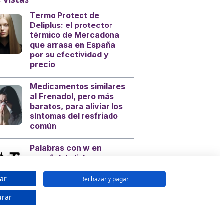
Termo Protect de
Deliplus: el protector
térmico de Mercadona
que arrasa en España
por su efectividad y
precio
Medicamentos similares
al Frenadol, pero más
baratos, para aliviar los
síntomas del resfriado
común
Palabras con w en
español, la lista
completa de las
palabras que empiezan
ar
Rechazar y pagar
con W: Curiosidades del
lenguaje español
urar
¿Cuándo se escribe