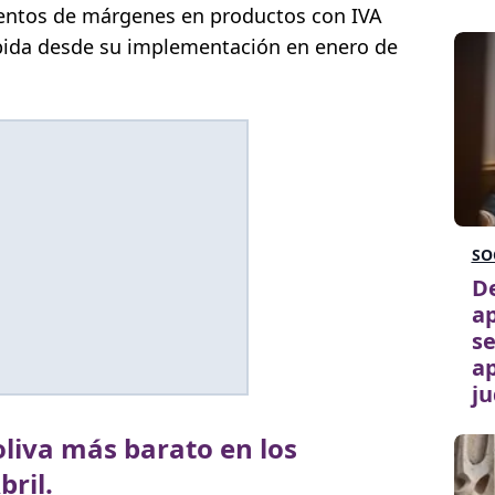
mentos de márgenes en productos con IVA
bida desde su implementación en enero de
SO
De
ap
se
ap
ju
 oliva más barato en los
ril.