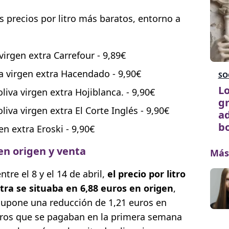
s precios por litro más baratos, entorno a
 virgen extra Carrefour - 9,89€
va virgen extra Hacendado - 9,90€
SO
Lo
oliva virgen extra Hojiblanca. - 9,90€
gr
oliva virgen extra El Corte Inglés - 9,90€
a
bo
gen extra Eroski - 9,90€
 en origen y venta
Más
re el 8 y el 14 de abril,
el precio por litro
xtra se situaba en 6,88 euros en origen
,
supone una reducción de 1,21 euros en
uros que se pagaban en la primera semana