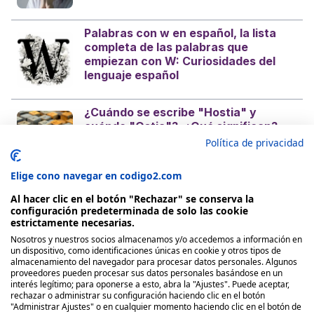
Palabras con w en español, la lista
completa de las palabras que
empiezan con W: Curiosidades del
lenguaje español
¿Cuándo se escribe "Hostia" y
cuándo "Ostia"?, ¿Qué significan?
¿Es con H o sin H? Curiosidades del
Política de privacidad
castellano
Elige cono navegar en codigo2.com
Al hacer clic en el botón "Rechazar" se conserva la
configuración predeterminada de solo las cookie
estrictamente necesarias.
Nosotros y nuestros socios almacenamos y/o accedemos a información en
Nosotros
un dispositivo, como identificaciones únicas en cookie y otros tipos de
almacenamiento del navegador para procesar datos personales. Algunos
proveedores pueden procesar sus datos personales basándose en un
Quienes Somos
interés legítimo; para oponerse a esto, abra la "Ajustes". Puede aceptar,
rechazar o administrar su configuración haciendo clic en el botón
Políticas de publicación
"Administrar Ajustes" o en cualquier momento haciendo clic en el botón de