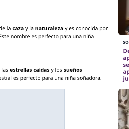
 de la
caza
y la
naturaleza
y es conocida por
 Este nombre es perfecto para una niña
SO
De
ap
se
 las
estrellas caídas
y los
sueños
ap
estial es perfecto para una niña soñadora.
ju