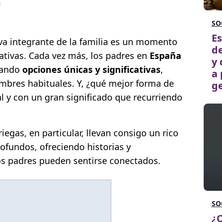
s
SO
Es
eva integrante de la familia es un momento
de
ativas. Cada vez más, los padres en
España
y
cando
opciones únicas y significativas
,
a 
ombres habituales. Y, ¿qué mejor forma de
g
l y con un gran significado que recurriendo
egas, en particular, llevan consigo un rico
ofundos, ofreciendo historias y
los padres pueden sentirse conectados.
SO
¿C