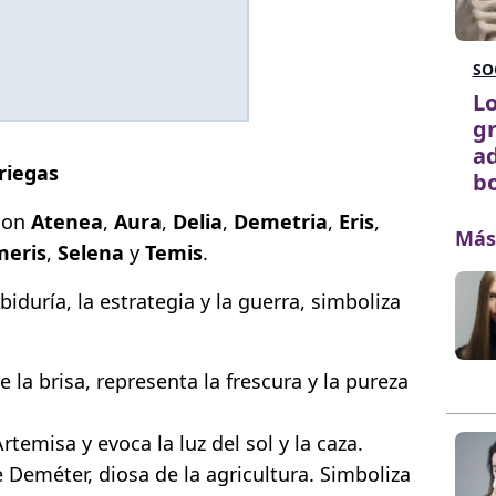
SO
Lo
gr
a
riegas
bo
son
Atenea
,
Aura
,
Delia
,
Demetria
,
Eris
,
Más
eris
,
Selena
y
Temis
.
biduría, la estrategia y la guerra, simboliza
e la brisa, representa la frescura y la pureza
temisa y evoca la luz del sol y la caza.
 Deméter, diosa de la agricultura. Simboliza