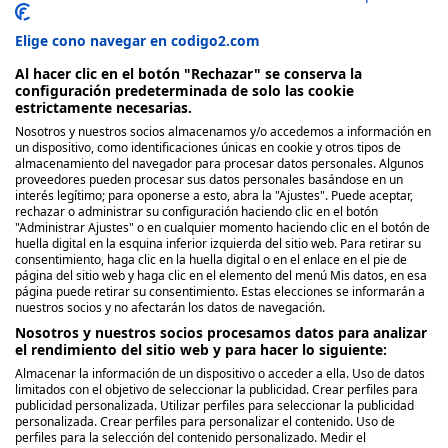
Elige cono navegar en codigo2.com
Al hacer clic en el botón "Rechazar" se conserva la
configuración predeterminada de solo las cookie
estrictamente necesarias.
Nosotros y nuestros socios almacenamos y/o accedemos a información en
Nosotros
un dispositivo, como identificaciones únicas en cookie y otros tipos de
almacenamiento del navegador para procesar datos personales. Algunos
proveedores pueden procesar sus datos personales basándose en un
Quienes Somos
interés legítimo; para oponerse a esto, abra la "Ajustes". Puede aceptar,
rechazar o administrar su configuración haciendo clic en el botón
Políticas de publicación
"Administrar Ajustes" o en cualquier momento haciendo clic en el botón de
huella digital en la esquina inferior izquierda del sitio web. Para retirar su
Legal
consentimiento, haga clic en la huella digital o en el enlace en el pie de
página del sitio web y haga clic en el elemento del menú Mis datos, en esa
página puede retirar su consentimiento. Estas elecciones se informarán a
Aviso y términos legales
nuestros socios y no afectarán los datos de navegación.
Privacidad de Datos
Nosotros y nuestros socios procesamos datos para analizar
el rendimiento del sitio web y para hacer lo siguiente:
Política de Cookies
Almacenar la información de un dispositivo o acceder a ella. Uso de datos
limitados con el objetivo de seleccionar la publicidad. Crear perfiles para
publicidad personalizada. Utilizar perfiles para seleccionar la publicidad
Síguenos
personalizada. Crear perfiles para personalizar el contenido. Uso de
perfiles para la selección del contenido personalizado. Medir el
Facebook