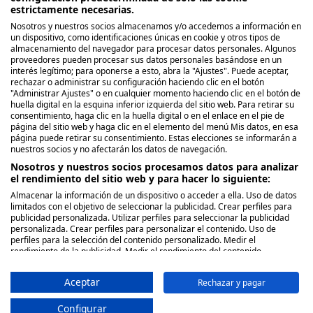
estrictamente necesarias.
Nosotros y nuestros socios almacenamos y/o accedemos a información en
Nosotros
un dispositivo, como identificaciones únicas en cookie y otros tipos de
almacenamiento del navegador para procesar datos personales. Algunos
proveedores pueden procesar sus datos personales basándose en un
Quienes Somos
interés legítimo; para oponerse a esto, abra la "Ajustes". Puede aceptar,
rechazar o administrar su configuración haciendo clic en el botón
Políticas de publicación
"Administrar Ajustes" o en cualquier momento haciendo clic en el botón de
huella digital en la esquina inferior izquierda del sitio web. Para retirar su
consentimiento, haga clic en la huella digital o en el enlace en el pie de
Legal
página del sitio web y haga clic en el elemento del menú Mis datos, en esa
página puede retirar su consentimiento. Estas elecciones se informarán a
Aviso y términos legales
nuestros socios y no afectarán los datos de navegación.
Privacidad de Datos
Nosotros y nuestros socios procesamos datos para analizar
el rendimiento del sitio web y para hacer lo siguiente:
Política de Cookies
Almacenar la información de un dispositivo o acceder a ella. Uso de datos
limitados con el objetivo de seleccionar la publicidad. Crear perfiles para
publicidad personalizada. Utilizar perfiles para seleccionar la publicidad
Síguenos
personalizada. Crear perfiles para personalizar el contenido. Uso de
perfiles para la selección del contenido personalizado. Medir el
Facebook
rendimiento de la publicidad. Medir el rendimiento del contenido.
Comprender al público a través de estadísticas o a través de la
Twitter
combinación de datos procedentes de diferentes fuentes. Desarrollo y
Aceptar
Rechazar y pagar
mejora de los servicios. Uso de datos limitados con el objetivo de
Instagram
seleccionar el contenido.
Los datos pueden compartirse fuera de la Unión Europea y enviarse a EE.
Configurar