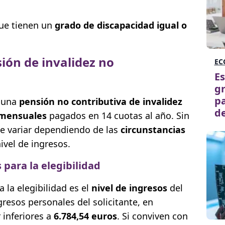
ue tienen un
grado de discapacidad igual o
sión de invalidez no
EC
Es
gr
pa
r una
pensión no contributiva de invalidez
de
 mensuales
pagados en 14 cuotas al año. Sin
e variar dependiendo de las
circunstancias
nivel de ingresos.
 para la elegibilidad
 la elegibilidad es el
nivel de ingresos
del
ngresos personales del solicitante, en
 inferiores a
6.784,54 euros
. Si conviven con