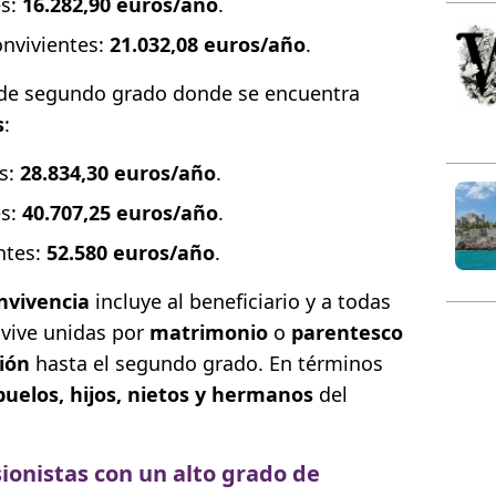
es:
16.282,90 euros/año
.
nvivientes:
21.032,08 euros/año
.
s de segundo grado donde se encuentra
s
:
s:
28.834,30 euros/año
.
es:
40.707,25 euros/año
.
ntes:
52.580 euros/año
.
nvivencia
incluye al beneficiario y a todas
nvive unidas por
matrimonio
o
parentesco
ción
hasta el segundo grado. En términos
buelos, hijos, nietos y hermanos
del
onistas con un alto grado de