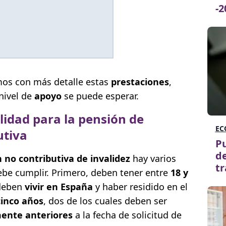
-2
mos con más detalle estas
prestaciones
,
nivel de
apoyo
se puede esperar.
ilidad para la pensión de
EC
utiva
Pu
de
 no contributiva de invalidez
hay varios
t
be cumplir. Primero, deben tener entre
18 y
deben
vivir en España
y haber residido en el
cinco años
, dos de los cuales deben ser
ente anteriores
a la fecha de solicitud de