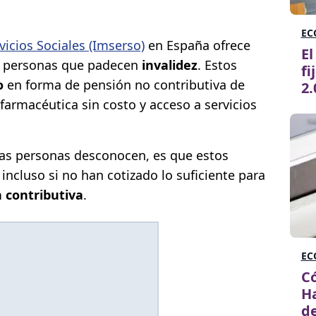
EC
vicios Sociales (Imserso)
en España ofrece
El
 personas que padecen
invalidez
. Estos
fi
o
en forma de pensión no contributiva de
2.
 farmacéutica sin costo y acceso a servicios
as personas desconocen, es que estos
incluso si no han cotizado lo suficiente para
 contributiva
.
EC
Có
Ha
de