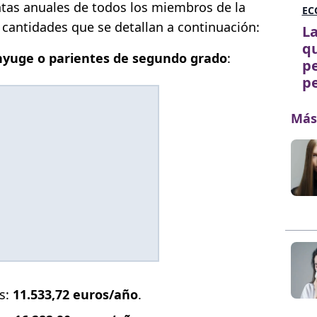
entas anuales de todos los miembros de la
EC
 cantidades que se detallan a continuación:
La
q
nyuge o parientes de segundo grado
:
pe
p
Más
s:
11.533,72 euros/año
.