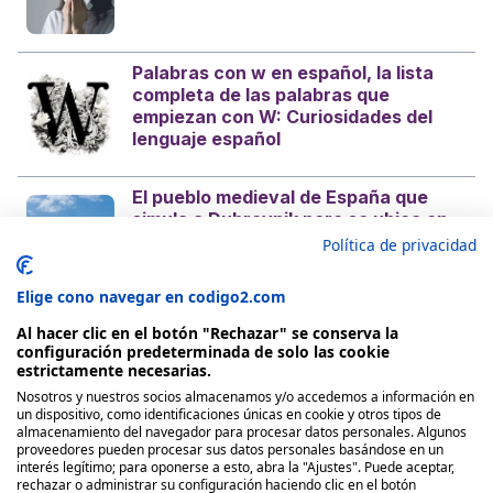
Palabras con w en español, la lista
completa de las palabras que
empiezan con W: Curiosidades del
lenguaje español
El pueblo medieval de España que
simula a Dubrovnik pero se ubica en
la costa mediterránea
Política de privacidad
Elige cono navegar en codigo2.com
Al hacer clic en el botón "Rechazar" se conserva la
configuración predeterminada de solo las cookie
estrictamente necesarias.
Nosotros y nuestros socios almacenamos y/o accedemos a información en
Nosotros
un dispositivo, como identificaciones únicas en cookie y otros tipos de
almacenamiento del navegador para procesar datos personales. Algunos
proveedores pueden procesar sus datos personales basándose en un
Quienes Somos
interés legítimo; para oponerse a esto, abra la "Ajustes". Puede aceptar,
rechazar o administrar su configuración haciendo clic en el botón
Políticas de publicación