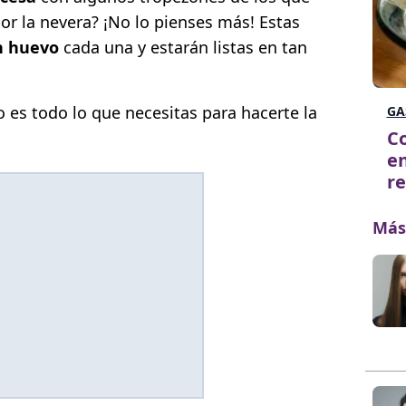
r la nevera? ¡No lo pienses más! Estas
n huevo
cada una y estarán listas en tan
o es todo lo que necesitas para hacerte la
GA
C
en
re
Más