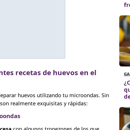
fr
ntes recetas de huevos en el
GA
¿C
q
reparar huevos utilizando tu microondas. Sin
de
 son realmente exquisitas y rápidas:
roondas
ncesa
con algunos tropezones de los que