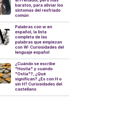
al Frenadol, pero más
baratos, para aliviar los
síntomas del resfriado
común
Palabras con w en
español, la lista
completa de las
palabras que empiezan
con W: Curiosidades del
lenguaje español
¿Cuándo se escribe
"Hostia" y cuándo
"Ostia"?, ¿Qué
significan? ¿Es con H o
sin H? Curiosidades del
castellano