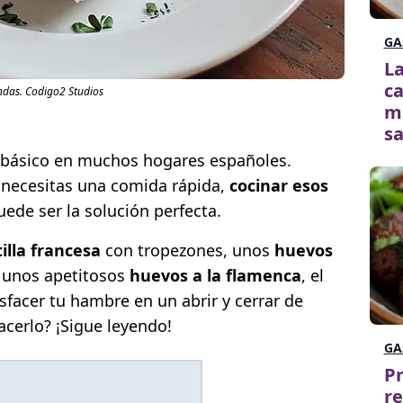
GA
La
ca
das. Codigo2 Studios
mu
sa
 básico en muchos hogares españoles.
 necesitas una comida rápida,
cocinar esos
ede ser la solución perfecta.
tilla francesa
con tropezones, unos
huevos
o unos apetitosos
huevos a la flamenca
, el
sfacer tu hambre en un abrir y cerrar de
cerlo? ¡Sigue leyendo!
GA
Pr
re